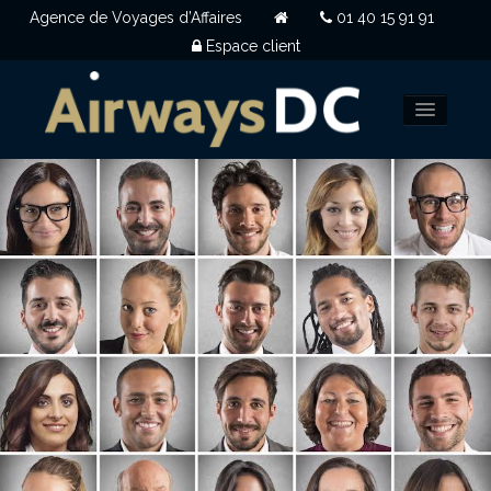
Agence de Voyages d’Affaires
01 40 15 91 91
Espace client
NOUS CHOISIR
CLIENTS
QUI SOMMES NOUS
OUVERTURE DE COMPTE
NOUS CONTACTER