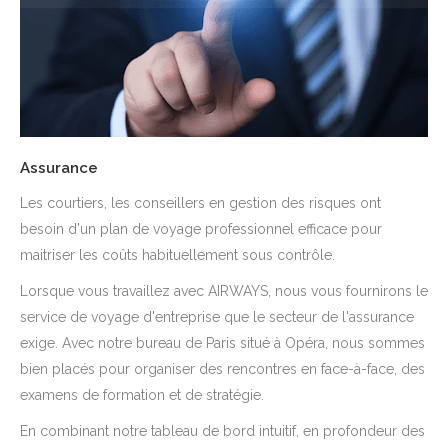
Assurance
Les courtiers, les conseillers en gestion des risques ont
besoin d'un plan de voyage professionnel efficace pour
maitriser les coûts habituellement sous contrôle.
Lorsque vous travaillez avec AIRWAYS, nous vous fournirons le
service de voyage d'entreprise que le secteur de l'assurance
exige. Avec notre bureau de Paris situé à Opéra, nous sommes
bien placés pour organiser des rencontres en face-à-face, des
examens de formation et de stratégie.
En combinant notre tableau de bord intuitif, en profondeur des