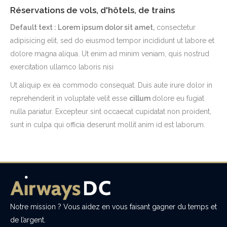
Réservations de vols, d'hôtels, de trains
Default text : Lorem ipsum dolor sit amet,
consectetur
adipisicing elit, sed do eiusmod tempor incididunt ut labore et
dolore magna aliqua. Ut enim ad minim veniam, quis nostrud
exercitation ullamco laboris nisi
Ut aliquip ex ea commodo consequat. Duis aute irure dolor in
reprehenderit in voluptate velit esse
cillum
dolore eu fugiat
nulla pariatur. Excepteur sint occaecat cupidatat non proident,
sunt in culpa qui officia deserunt mollit anim id est laborum.
Notre mission ? Vous aidez en vous faisant gagner du temps et
de l’argent.