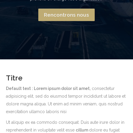
Rencontrons nous
Titre
Default text : Lorem ipsum dolor sit amet,
consectetur
adipisicing elit, sed do eiusmod tempor incididunt ut labore et
dolore magna aliqua. Ut enim ad minim veniam, quis nostrud
exercitation ullamco laboris nisi
Ut aliquip ex ea commodo consequat. Duis aute irure dolor in
reprehenderit in voluptate velit esse
cillum
dolore eu fugiat